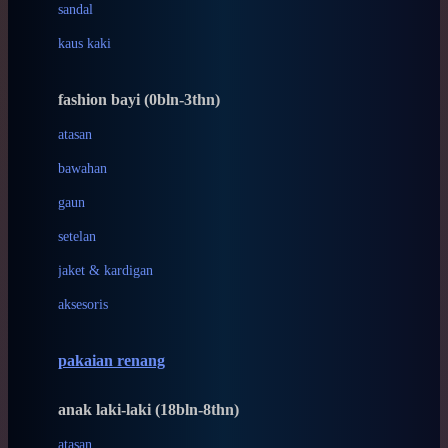
Bite Fighters
sandal
Bizzi Growin
kaus kaki
Blackmores
fashion bayi (0bln-3thn)
Blooming Marvellous
atasan
Bonnels
bawahan
Bravado
gaun
Bruder
setelan
Brush Baby
jaket & kardigan
Buds Organics
aksesoris
Bugaboo
Buggygear
pakaian renang
Bumkins
anak laki-laki (18bln-8thn)
C
atasan