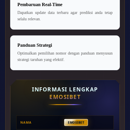
Yamatoya
Pembaruan Real-Time
Dapatkan update data terbaru agar prediksi anda tetap
Z
selalu relevan.
Zaxy
Zoggs
Panduan Strategi
0-9
Optimalkan pemilihan nomor dengan panduan menyusun
4Moms
strategi taruhan yang efektif.
59S
INFORMASI LENGKAP
EMOSIBET
NAMA
EMOSIBET