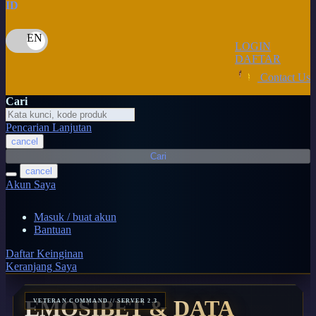
ID
P
Peachy
LOGIN
DAFTAR
Phil & Ted's
Contact Us
Philips Avent
Cari
Pigeon
Pencarian Lanjutan
Playgro
cancel
Cari
Poled Global
cancel
Akun Saya
Ponycycle
Puma
Masuk / buat akun
Bantuan
Pureats
Daftar Keinginan
Q
Keranjang Saya
QV Baby
EMOSIBET & DATA