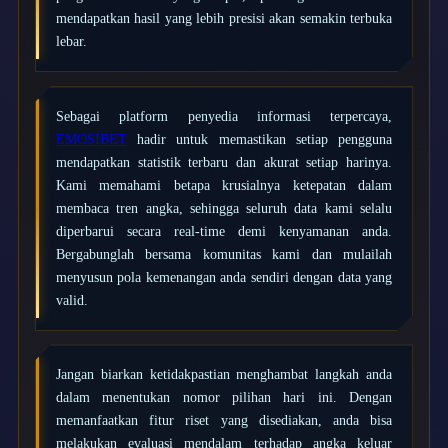
Stokke
mendapatkan hasil yang lebih presisi akan semakin terbuka
lebar.
Sudocrem
Sumimo
Sebagai platform penyedia informasi terpercaya,
Sunnylife
EMOSIBET
hadir untuk memastikan setiap pengguna
Sun-Staches
mendapatkan statistik terbaru dan akurat setiap harinya.
Swimava
Kami memahami betapa krusialnya ketepatan dalam
membaca tren angka, sehingga seluruh data kami selalu
T
diperbarui secara real-time demi kenyamanan anda.
Bergabunglah bersama komunitas kami dan mulailah
Tommee Tippee
menyusun pola kemenangan anda sendiri dengan data yang
Trunki
valid.
Tutti Bambini
Twistshake
Jangan biarkan ketidakpastian menghambat langkah anda
dalam menentukan nomor pilihan hari ini. Dengan
TY Toys
memanfaatkan fitur riset yang disediakan, anda bisa
U
melakukan evaluasi mendalam terhadap angka keluar