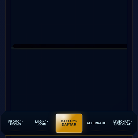
DAFTAR">
PROMO">
LOGIN">
LIVECHAT">
ALTERNATIF
DAFTAR
PROMO
LOGIN
LIVE CHAT