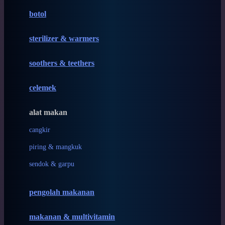
Hegen
botol
Hot Wheels
sterilizer & warmers
Hybrid
soothers & teethers
I
Inlacta DHA
celemek
Interlac
alat makan
Ivenet
cangkir
J
piring & mangkuk
Jack N Jill
sendok & garpu
Joie
pengolah makanan
Joolz
Jujube
makanan & multivitamin