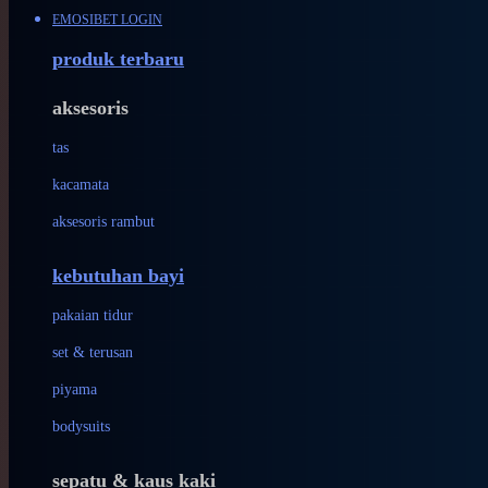
EMOSIBET LOGIN
produk terbaru
aksesoris
tas
kacamata
aksesoris rambut
kebutuhan bayi
pakaian tidur
set & terusan
piyama
bodysuits
sepatu & kaus kaki