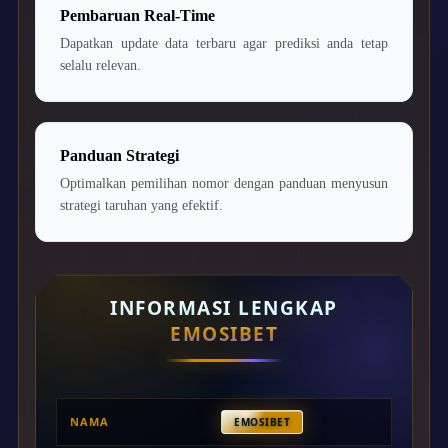
Yamatoya
Pembaruan Real-Time
Dapatkan update data terbaru agar prediksi anda tetap
Z
selalu relevan.
Zaxy
Zoggs
Panduan Strategi
0-9
Optimalkan pemilihan nomor dengan panduan menyusun
4Moms
strategi taruhan yang efektif.
59S
INFORMASI LENGKAP
EMOSIBET
NAMA
EMOSIBET