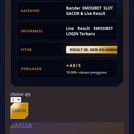
Bandar EMOSIBET SLOT
KATEGORI
GACOR & Live Result
Live Result EMOSIBET
INFORMASI
LOGIN Terbaru
FITUR
RESULT 4D, DATA KELUARAN, STATIST
⭐ 4.9 / 5
PENILAIAN
10.000+ ulasan pengguna
choose qty
LOGIN
DAFTAR