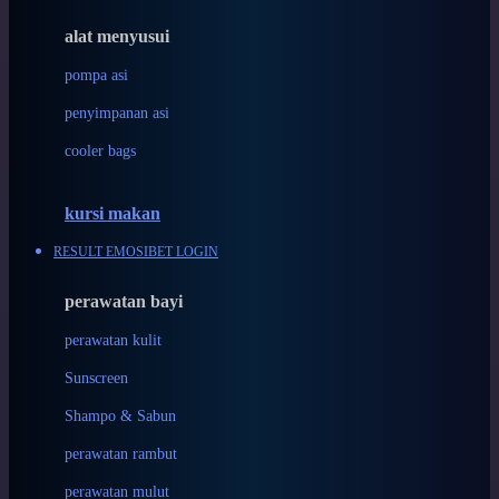
K
alat menyusui
Kiddycuts
pompa asi
Kumon
penyimpanan asi
L
cooler bags
Leapfrog
kursi makan
Leclerc
RESULT EMOSIBET LOGIN
Lee Vierra
Lillebaby
perawatan bayi
Little Bird Told Me
perawatan kulit
Little Miss Janis
Sunscreen
London Taxi
Shampo & Sabun
Love To Dream
perawatan rambut
perawatan mulut
M