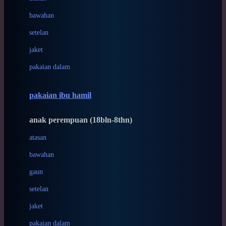
Cetaphil
bawahan
Chicco
setelan
Childlife
jaket
Clevamama
pakaian dalam
Cocolatte
Cottonseeds
pakaian ibu hamil
Cozy N Safe
anak perempuan (18bln-8thn)
Crane
atasan
Cybex
bawahan
D
gaun
Dae Organics
setelan
Docare
jaket
Doona
pakaian dalam