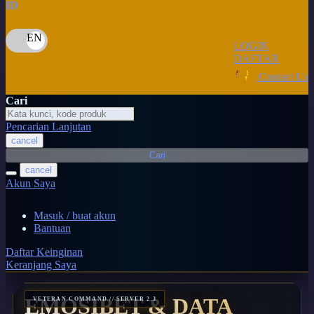
ID
P
Peachy
LOGIN
DAFTAR
Phil & Ted's
Contact Us
Philips Avent
Cari
Pigeon
Pencarian Lanjutan
Playgro
cancel
Cari
Poled Global
cancel
Akun Saya
Ponycycle
Puma
Masuk / buat akun
Bantuan
Pureats
Daftar Keinginan
Q
Keranjang Saya
QV Baby
EMOSIBET & DATA