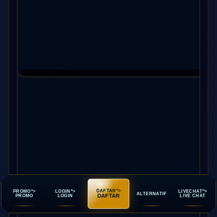
DAFTAR">
PROMO">
LOGIN">
LIVECHAT">
ALTERNATIF
DAFTAR
PROMO
LOGIN
LIVE CHAT